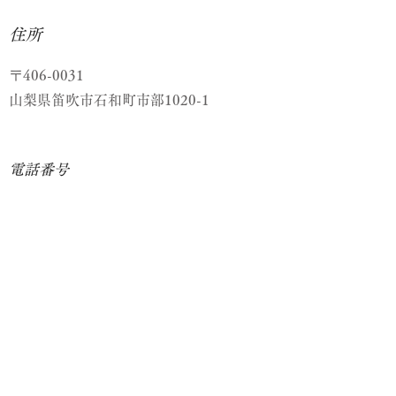
住所
〒406-0031
​山梨県笛吹市石和町市部1020-1
電話番号
055-262-2043
メール
sugiyama@rice.ocn.ne.jp
© 2022 Sugiyama syashinkan All Rights Reserved